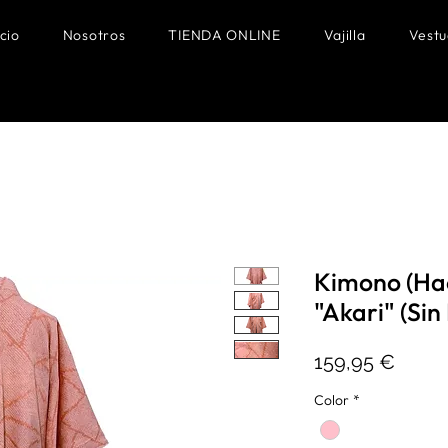
icio
Nosotros
TIENDA ONLINE
Vajilla
Vestu
Kimono (Hao
"Akari" (Sin
Preci
159,95 €
Color
*