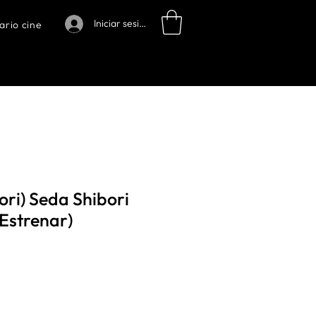
Iniciar sesión
ario cine
ri) Seda Shibori
 Estrenar)
o