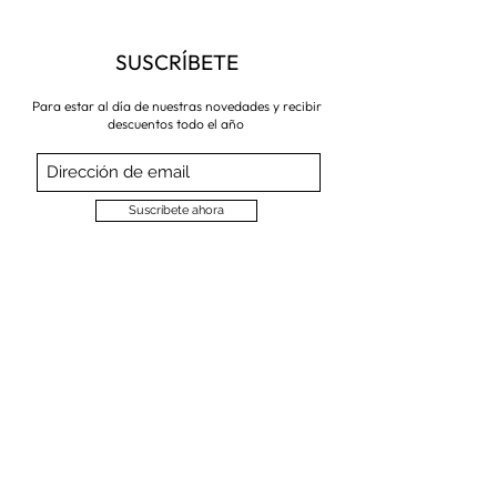
SUSCRÍBETE
Para estar al día de nuestras novedades y recibir
descuentos todo el año
Suscríbete ahora
VISITA NUESTRA TIENDA
Corredera Baja de San Pablo 8,
28004, Madrid
Metro: Callao
91 546 15 99
/
699 032 906