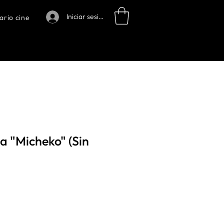
Iniciar sesión
ario cine
 "Micheko" (Sin
o