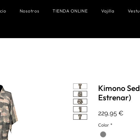
icio
Nosotros
TIENDA ONLINE
Vajilla
Vestu
Kimono Seda
Estrenar)
Preci
229,95 €
Color
*