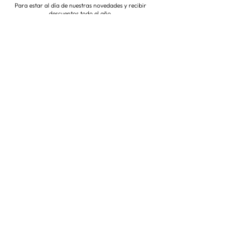
Para estar al día de nuestras novedades y recibir
descuentos todo el año
Suscríbete ahora
VISITA NUESTRA TIENDA
Corredera Baja de San Pablo 8,
28004, Madrid
Metro: Callao
91 546 15 99
/
699 032 906