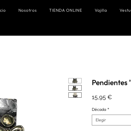
icio
Nosotros
TIENDA ONLINE
Vajilla
Vestu
Pendientes "
Precio
15,95 €
Década
*
Elegir