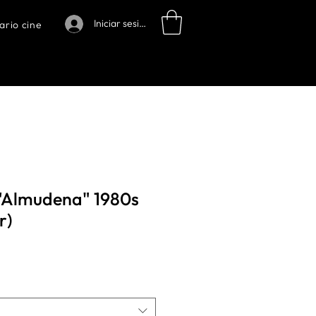
Iniciar sesión
ario cine
 "Almudena" 1980s
r)