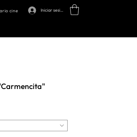
Iniciar sesión
ario cine
 "Carmencita"