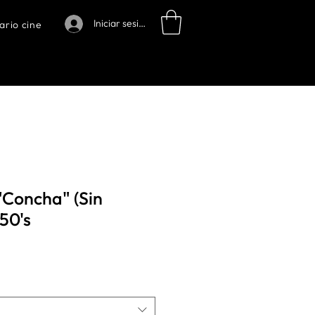
Iniciar sesión
ario cine
"Concha" (Sin
50's