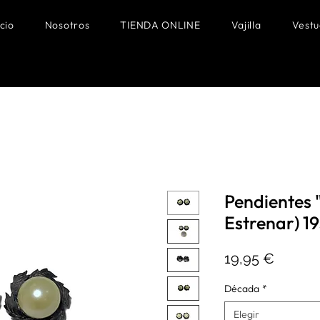
icio
Nosotros
TIENDA ONLINE
Vajilla
Vestu
Pendientes 
Estrenar) 19
Precio
19,95 €
Década
*
Elegir