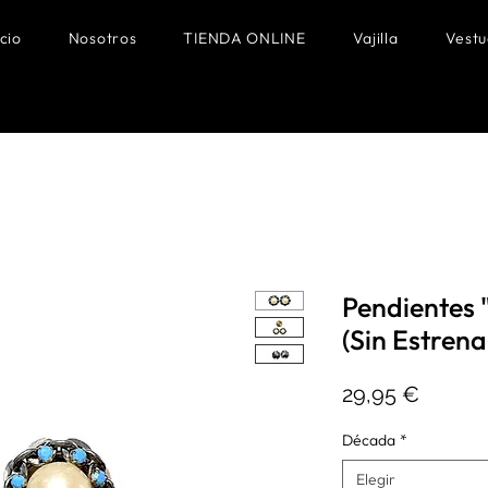
icio
Nosotros
TIENDA ONLINE
Vajilla
Vestu
Pendientes 
(Sin Estrena
Precio
29,95 €
Década
*
Elegir