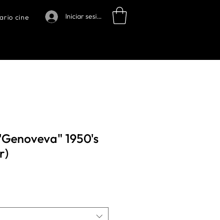
Iniciar sesión
ario cine
"Genoveva" 1950's
r)