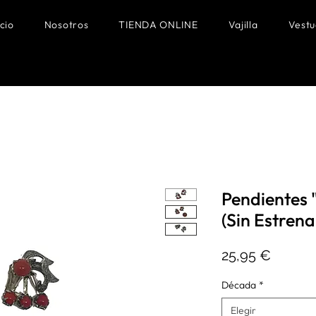
icio
Nosotros
TIENDA ONLINE
Vajilla
Vestu
Pendientes 
(Sin Estrena
Precio
25,95 €
Década
*
Elegir