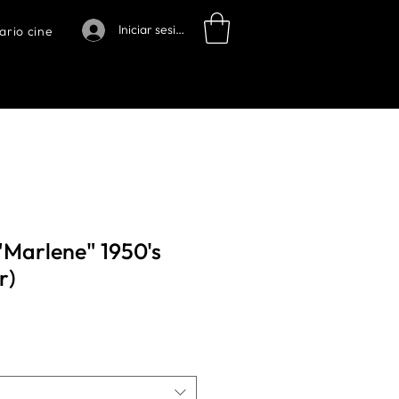
Iniciar sesión
ario cine
"Marlene" 1950's
r)