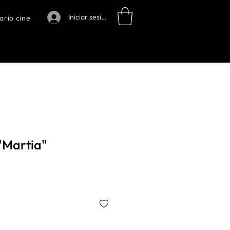
Iniciar sesión
ario cine
"Martia"