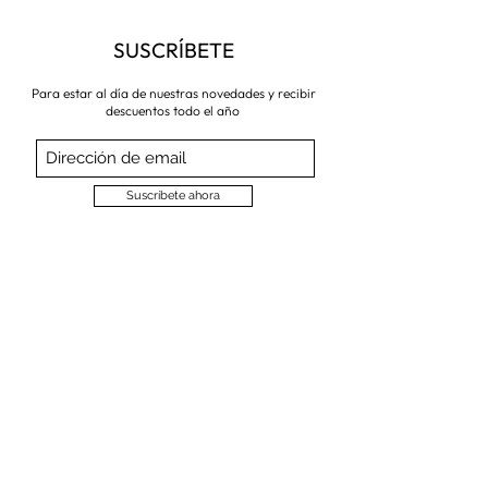
SUSCRÍBETE
Para estar al día de nuestras novedades y recibir
descuentos todo el año
Suscríbete ahora
VISITA NUESTRA TIENDA
Corredera Baja de San Pablo 8,
28004, Madrid
Metro: Callao
91 546 15 99
/
699 032 906