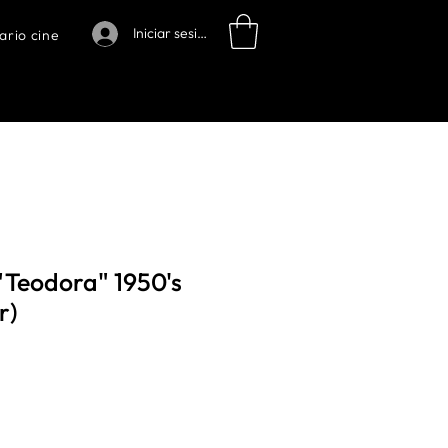
Iniciar sesión
ario cine
"Teodora" 1950's
r)