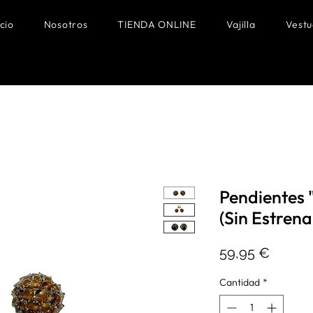
icio
Nosotros
TIENDA ONLINE
Vajilla
Vestu
Pendientes 
(Sin Estrena
Precio
59,95 €
Cantidad
*