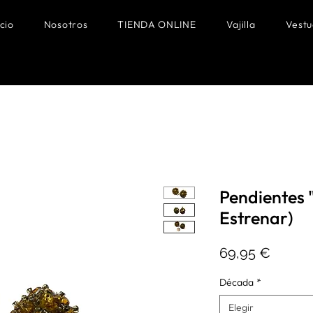
icio
Nosotros
TIENDA ONLINE
Vajilla
Vestu
Pendientes "
Estrenar)
Precio
69,95 €
Década
*
Elegir