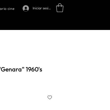
Iniciar sesión
ario cine
"Genara" 1960's