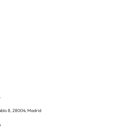
A
blo 8, 28004, Madrid
6