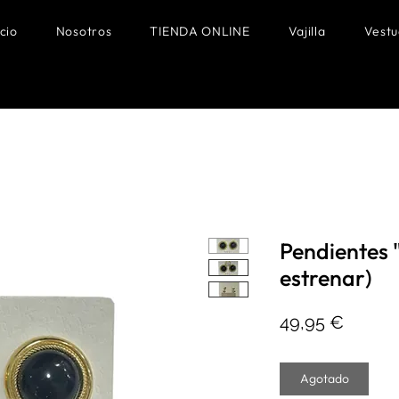
icio
Nosotros
TIENDA ONLINE
Vajilla
Vestu
Pendientes 
estrenar)
Precio
49,95 €
Agotado