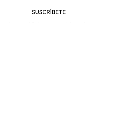
SUSCRÍBETE
Para estar al día de nuestras novedades y recibir
descuentos todo el año
Suscríbete ahora
VISITA NUESTRA TIENDA
Corredera Baja de San Pablo 8,
28004, Madrid
Metro: Callao
91 546 15 99
/
699 032 906