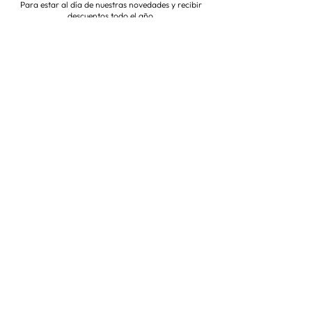
Para estar al día de nuestras novedades y recibir
descuentos todo el año
Suscríbete ahora
VISITA NUESTRA TIENDA
Corredera Baja de San Pablo 8,
28004, Madrid
Metro: Callao
91 546 15 99
/
699 032 906