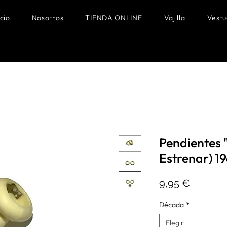
icio
Nosotros
TIENDA ONLINE
Vajilla
Vestu
Pendientes 
Estrenar) 19
Precio
9,95 €
Década
*
Elegir