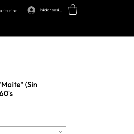
Iniciar sesión
ario cine
"Maite" (Sin
60's