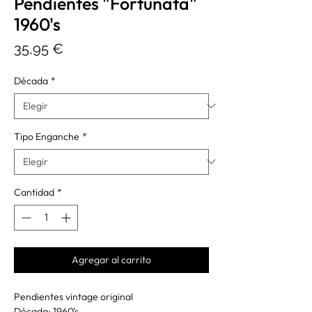
Pendientes "Fortunata"
1960's
Precio
35,95 €
Década
*
Tipo Enganche
*
Cantidad
*
Agregar al carrito
Pendientes vintage original
Década: 1960's