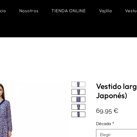
icio
Nosotros
TIENDA ONLINE
Vajilla
Vestu
Vestido lar
Japonés)
Precio
69,95 €
Década
*
Elegir