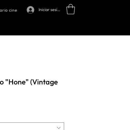
Iniciar sesión
ario cine
go "Hone" (Vintage