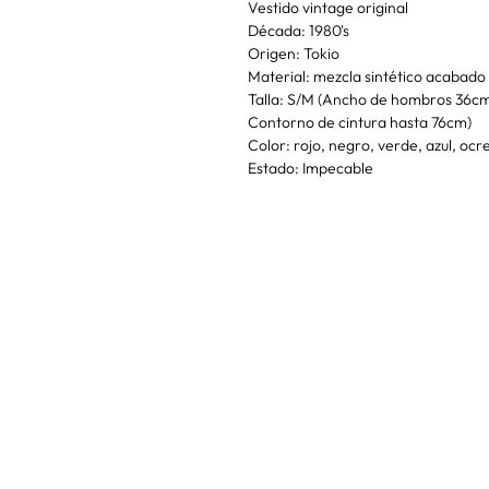
Vestido vintage original
Década: 1980's
Origen: Tokio
Material: mezcla sintético acabado t
Talla: S/M (Ancho de hombros 36c
Contorno de cintura hasta 76cm)
Color: rojo, negro, verde, azul, ocr
Estado: Impecable
SUSC
Para estar al día 
y recibir descu