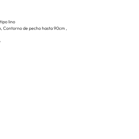
ipo lino
m, Contorno de pecho hasta 90cm ,
e
VISITA NUESTRA TIEND
RÍBETE
Corredera Baja de San Pa
Metro: Callao
de nuestras novedades
91 546 15 99 / 699 032 90
entos todo el año