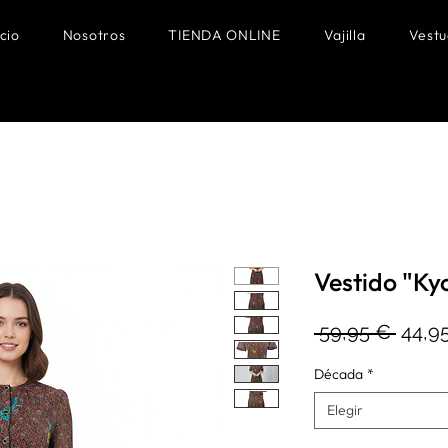
icio
Nosotros
TIENDA ONLINE
Vajilla
Vestu
Vestido "Ky
Preci
 59,95 € 
44,9
Década
*
Elegir