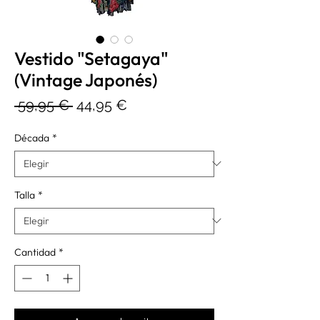
Vestido "Setagaya"
(Vintage Japonés)
Precio
Precio
 59,95 € 
44,95 €
de
Década
*
oferta
Talla
*
Cantidad
*