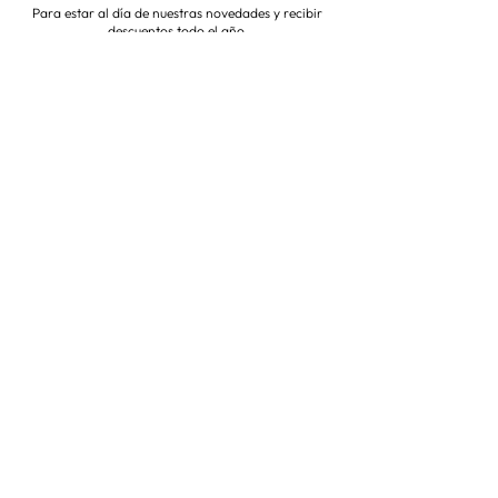
Para estar al día de nuestras novedades y recibir
descuentos todo el año
Suscríbete ahora
VISITA NUESTRA TIENDA
Corredera Baja de San Pablo 8,
28004, Madrid
Metro: Callao
91 546 15 99
/
699 032 906