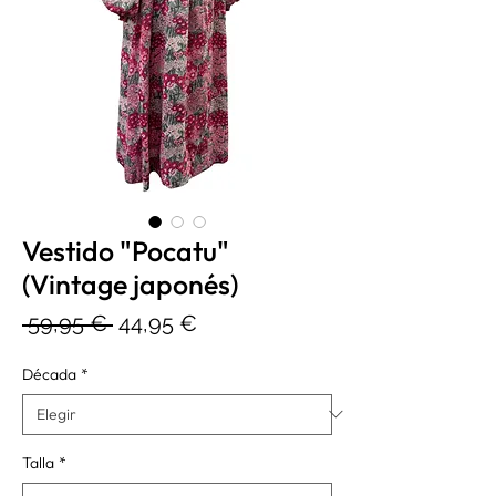
Vestido "Pocatu"
(Vintage japonés)
Precio
Precio
 59,95 € 
44,95 €
de
Década
*
oferta
Talla
*