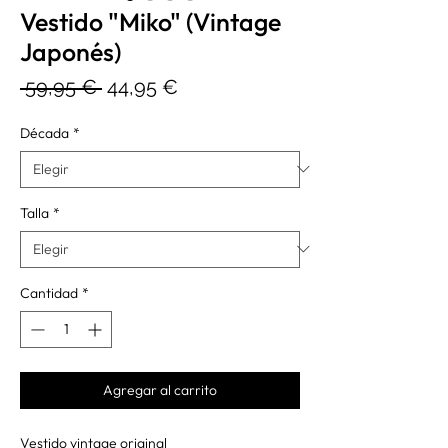
Vestido "Miko" (Vintage
Japonés)
Precio
Precio
 59,95 € 
44,95 €
de
Década
*
oferta
Talla
*
Cantidad
*
Agregar al carrito
Vestido vintage original