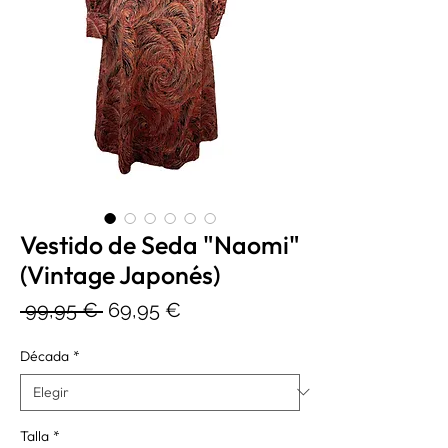
Vestido de Seda "Naomi"
(Vintage Japonés)
Precio
Precio
 99,95 € 
69,95 €
de
Década
*
oferta
Talla
*