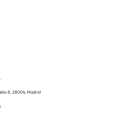
A
blo 8, 28004, Madrid
6