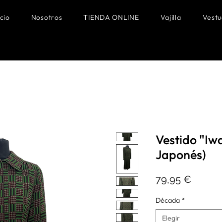
icio
Nosotros
TIENDA ONLINE
Vajilla
Vestu
Vestido "Iw
Japonés)
Precio
79,95 €
Década
*
Elegir