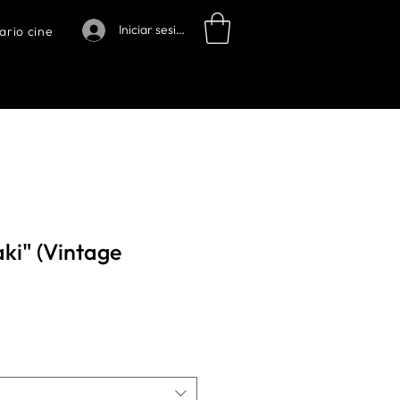
Iniciar sesión
ario cine
aki" (Vintage