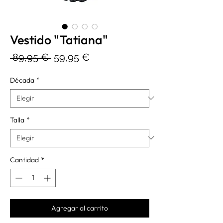
Vestido "Tatiana"
Precio
Precio
 89,95 € 
59,95 €
de
Década
*
oferta
Talla
*
Cantidad
*
Agregar al carrito