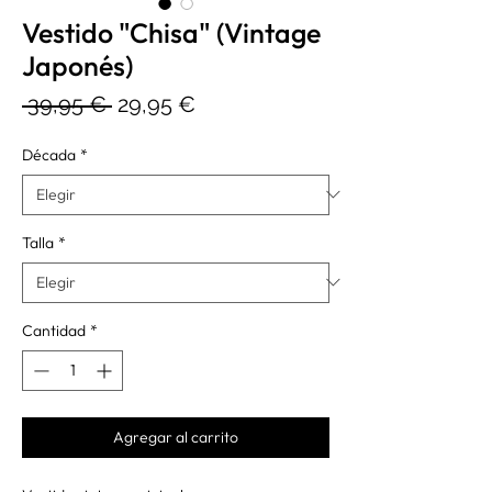
Vestido "Chisa" (Vintage
Japonés)
Precio
Precio
 39,95 € 
29,95 €
de
Década
*
oferta
Talla
*
Cantidad
*
Agregar al carrito