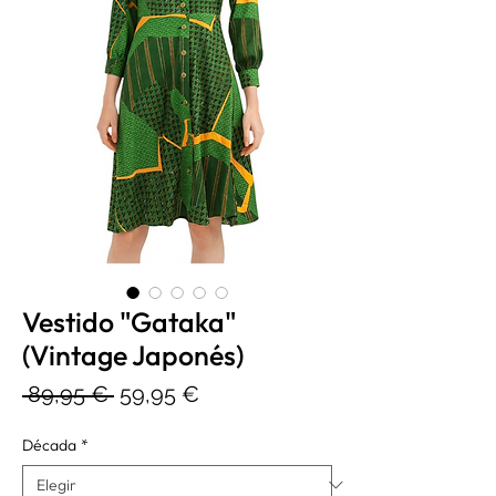
Vestido "Gataka"
(Vintage Japonés)
Precio
Precio
 89,95 € 
59,95 €
de
Década
*
oferta