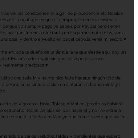
ras ver las condiciones, el lugar de procedencia etc Realicé 
cho de la boutique es que al comprar, tienen muchísimas 
r, porque yo siempre pago ya sabéis por Paypal pero tienen 
to, por transferencia etc) tardó en llegarme cuatro días, venía 
a caja  y dentro envuelto en papel cebolla venía mi tesoro ♥
me enviaba la dueña de la tienda (a la que desde aquí doy las 
tía). Me envió de regalo sin que los esperase, unos 
o, realmente preciosos ♥
utilizo una talla M y no me hizo falta hacerle ningún tipo de 
a ceñirlo en la cintura utilicé un cinturón en blanco vintage 
to.
n acto en Vigo en el Hotel Talaso Atlántico (pronto os hablaré 
ue estrenarlo! todos los ojos se iban hacia él y no me extraña 
ene un vuelo la falda a lo Marilyn que con el viento que hacía... 
morada de varios vestidos, faldas y pendientes que espero 