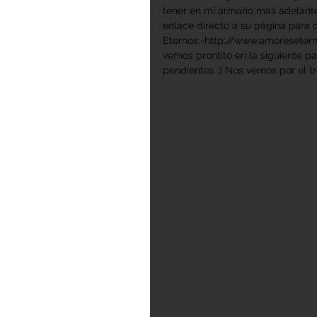
tener en mi armario mas adelante
enlace directo a su página para q
Eternos:-http://www.amoreseterno
vemos prontito en la siguiente pa
pendientes ;) Nos vemos por el t