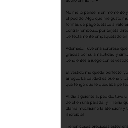
adoro el midi ;)) ♥
No me lo pensé ni un momento y t
el pedido. Algo que me gustó mu
formas de pago (detalle a valora
contra-rembolso, por tarjeta direc
perfectamente empaquetado en un
Además... Tuve una sorpresa que 
gracias por su amabilidad y simpa
pendientes a juego con el vestid
El vestido me queda perfecto, yo 
arreglo. La calidad es buena y par
que tengo que le quedaba perfec
Al día siguiente al pedido, tuve u
de él en una parada) y... ¡Tenía q
(llama muchísimo la atención) y ti
¡Increíble! 
Tienen cosas preciosas estoy ena