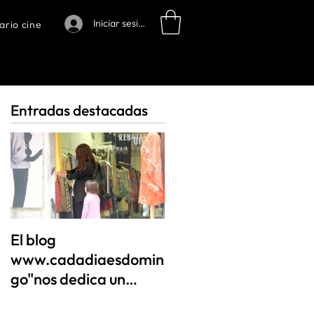
Iniciar sesión
ario cine
Entradas destacadas
El blog
www.cadadiaesdomin
go"nos dedica un
artículo que nos ha