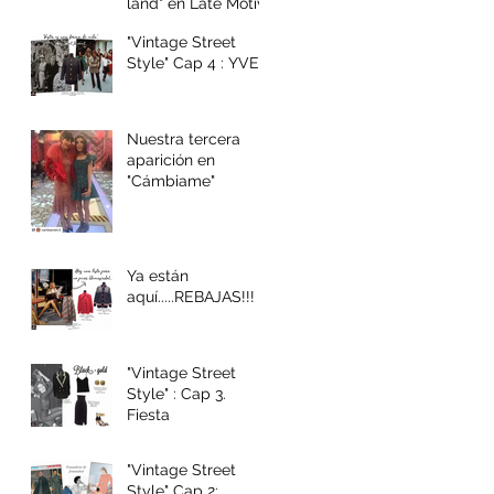
land" en Late Motiv
"Vintage Street
Style" Cap 4 : YVES
Nuestra tercera
aparición en
"Cámbiame"
Ya están
aquí.....REBAJAS!!!
"Vintage Street
Style" : Cap 3.
Fiesta
"Vintage Street
Style" Cap 2: