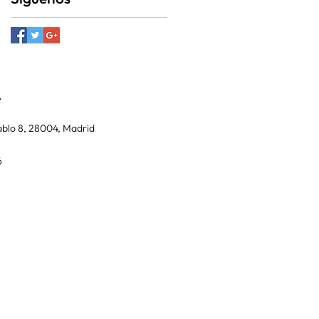
A
blo 8, 28004, Madrid
6