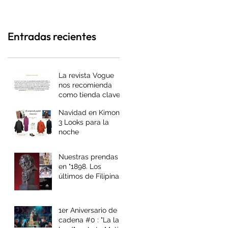
emocionado y nos ha
hecho soltar
Entradas recientes
La revista Vogue
nos recomienda
como tienda clave
para vestidos de
Navidad en Kimono:
invitada vintage
3 Looks para la
noche
Nuestras prendas
en "1898. Los
últimos de Filipinas"
, Goya 2017 mejor
vestuario
1er Aniversario de la
cadena #0 : "La la