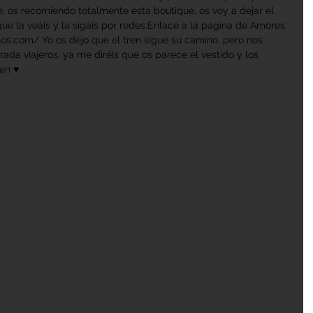
, os recomiendo totalmente esta boutique, os voy a dejar el 
ue la veáis y la sigáis por redes:Enlace a la página de Amores 
s.com/ Yo os dejo que el tren sigue su camino, pero nos 
rada viajeros, ya me diréis que os parece el vestido y los 
ren ♥