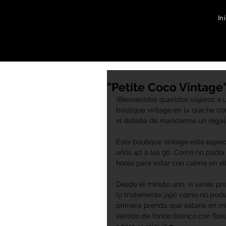
In
"Petite Coco Vintage
¡Bienvenidos queridos viajeros a
boutique vintage en la que he co
el detalle de mandarme un regalo 
Esta boutique vintage esta espec
años 40 a los 90. Como no podía s
horas para estar con calma en el
Desde el minuto uno, vi varias 
(y tristemente jaja) como no podí
primera prenda que estaría en mi
vestido de fondo blanco con flore