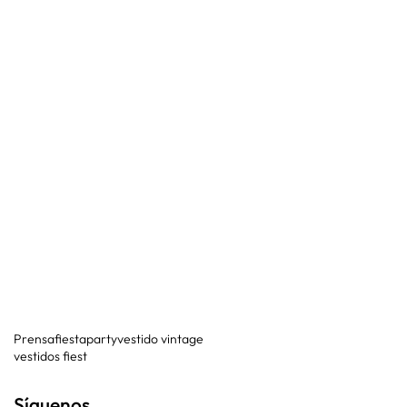
Prensa
fiesta
party
vestido vintage
vestidos fiest
Síguenos