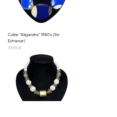
Collar "Alejandra" 1980's (Sin
Estrenar)
Precio
39,95 €