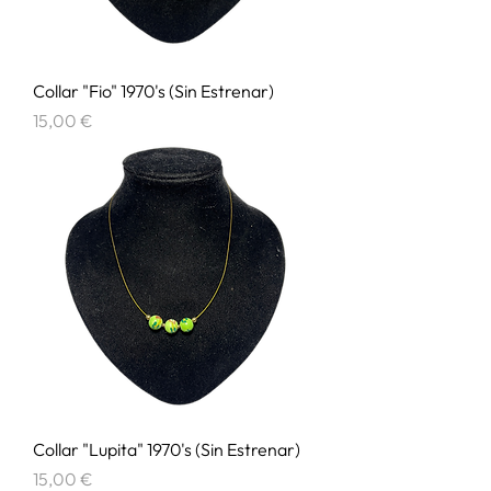
Collar "Fio" 1970's (Sin Estrenar)
Precio
15,00 €
Collar "Lupita" 1970's (Sin Estrenar)
Precio
15,00 €