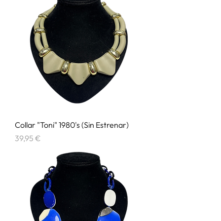
Collar "Toni" 1980's (Sin Estrenar)
Precio
39,95 €