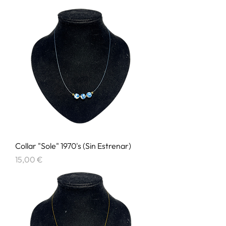
Collar "Sole" 1970's (Sin Estrenar)
Precio
15,00 €