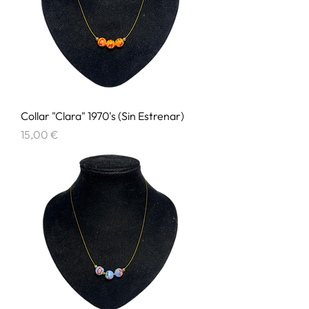
Collar "Clara" 1970's (Sin Estrenar)
Precio
15,00 €