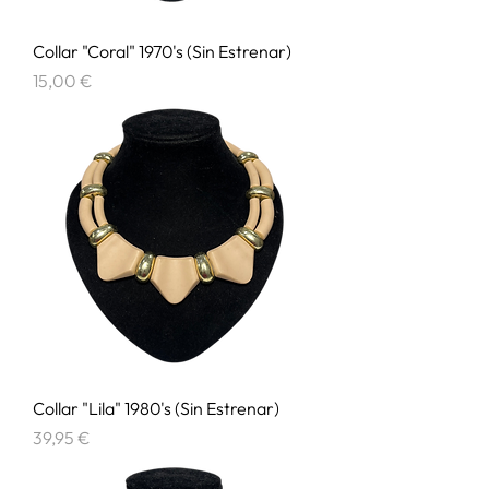
Collar "Coral" 1970's (Sin Estrenar)
Precio
15,00 €
Collar "Lila" 1980's (Sin Estrenar)
Precio
39,95 €