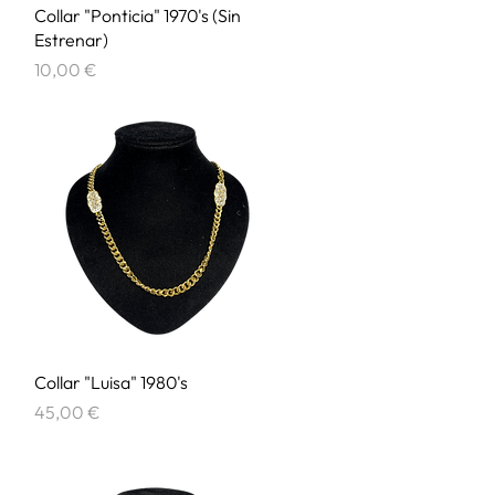
Vista rápida
Collar "Ponticia" 1970's (Sin
Estrenar)
Precio
10,00 €
Vista rápida
Collar "Luisa" 1980's
Precio
45,00 €