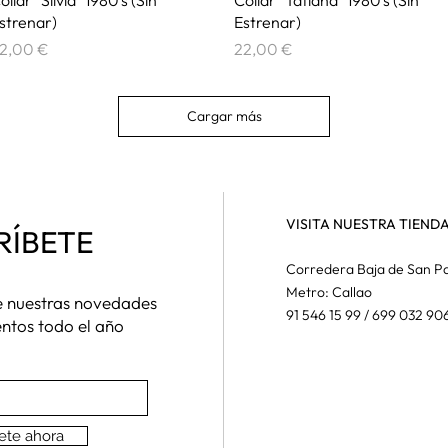
strenar)
Estrenar)
recio
Precio
2,00 €
22,00 €
Cargar más
VISITA NUESTRA TIEND
RÍBETE
Corredera Baja de San Pa
Metro: Callao
de nuestras novedades
91 546 15 99 / 699 032 90
entos todo el año
ete ahora