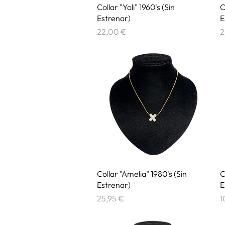
Vista rápida
Collar "Yoli" 1960's (Sin
C
Estrenar)
E
Precio
P
22,00 €
2
Vista rápida
Collar "Amelia" 1980's (Sin
C
Estrenar)
E
Precio
P
25,95 €
1