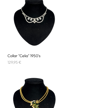
Vista rápida
Collar "Celia" 1950's
Precio
129,95 €