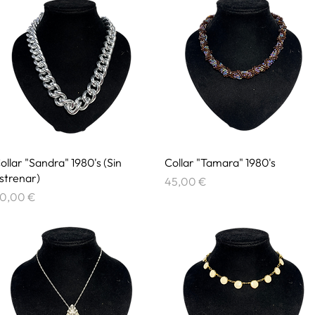
Vista rápida
Vista rápida
ollar "Sandra" 1980's (Sin
Collar "Tamara" 1980's
strenar)
Precio
45,00 €
recio
0,00 €