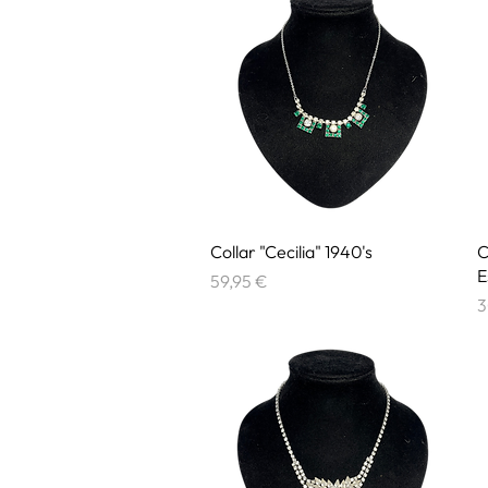
Vista rápida
Collar "Cecilia" 1940's
C
E
Precio
59,95 €
P
3