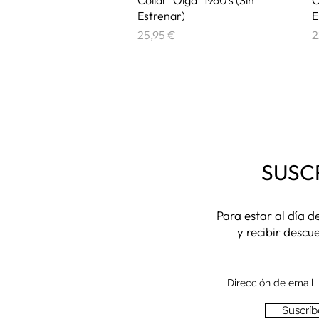
Estrenar)
E
Precio
P
25,95 €
2
SUSC
Para estar al día 
y recibir descu
Suscríb