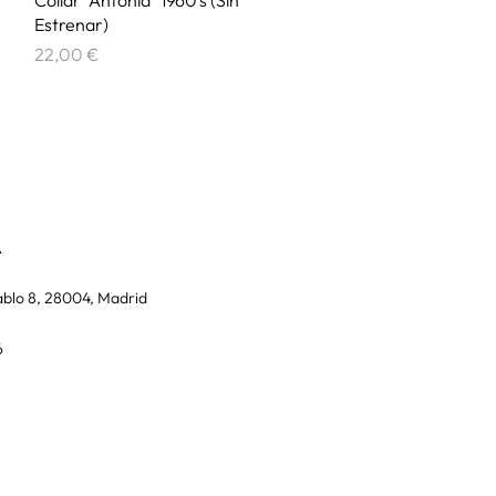
Estrenar)
Precio
22,00 €
A
blo 8, 28004, Madrid
6