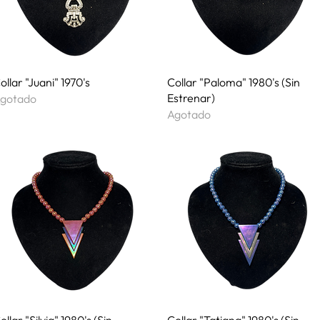
Vista rápida
Vista rápida
ollar "Juani" 1970's
Collar "Paloma" 1980's (Sin
Estrenar)
gotado
Agotado
Vista rápida
Vista rápida
ollar "Silvia" 1980's (Sin
Collar "Tatiana" 1980's (Sin