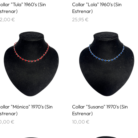
Vista rápida
Vista rápida
ollar "Tula" 1960's (Sin
Collar "Lola" 1960's (Sin
strenar)
Estrenar)
recio
Precio
2,00 €
25,95 €
Vista rápida
Vista rápida
ollar "Mónica" 1970's (Sin
Collar "Susana" 1970's (Sin
strenar)
Estrenar)
recio
Precio
0,00 €
10,00 €